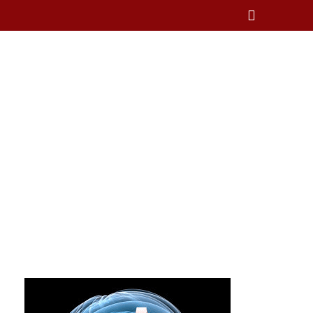
Petit article :
témoignage sur
l’anneau hypnotique
pour bien
commencer l’année