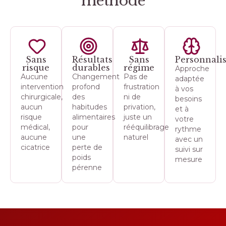
méthode
Sans
Résultats
Sans
Personnali
risque
durables
régime
Approche
Aucune
Changement
Pas de
adaptée
intervention
profond
frustration
à vos
chirurgicale,
des
ni de
besoins
aucun
habitudes
privation,
et à
risque
alimentaires
juste un
votre
médical,
pour
rééquilibrage
rythme
aucune
une
naturel
avec un
cicatrice
perte de
suivi sur
poids
mesure
pérenne